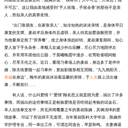
向陈医生表达谢意时，她俩所说：“我有功于人不可念，人有恩于我
不可忘”。这让我由衷地感受到“予人玫瑰，手留余香”的那份不是亲
人，胜似亲人的真挚友情。
“出门靠朋友，在家靠亲人”，知冷知热的浓浓亲情，是身体早日
康复的支撑。麦叔术后身体尚且虚弱，亲人待其如婴孩般照管，并
为他量身定熬了“营养餐”，使之身体渐趋好转。麦叔康复期间，知心
爱人放下手头杂务，孝顺儿女减少外出应酬，尽心尽力地陪伴左
右。并常用车搭他往公园，于晨曦晚霞中漫步，在莺歌雀唱间散
心，尽享天伦之乐。近日，重现习拳场上的麦叔，身边多了老伴许
姨，除夫练妻随一起习拳外，更如影随形相互照顾。“九九艳阳天，
幸福
在身边”，晚年的麦叔沐浴着温馨的亲情，于
人生
路上活出健
康，不断前行……
有人说，什么叫爱情？“爱情”顾名思义就是因为爱，搞出了许多
事情。而搞出的这些事情正是检验爱情是否经得起考验的试金石。
本人在练拳交友中，所见所闻耄耋之年的黄叔陈姨，其俩演绎的爱
情故事。 印证了所说得不无道理。当年黄叔医科大学毕业，陈姨所
学护理专业，同一单位工作，可谓志同道合，琴瑟和鸣。 夫妻俩退