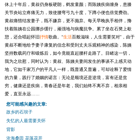
休上十年后，黄叔仍身板硬朗，鹤发童颜；而陈姨疾病缠身，患膝
关节炎站立疼痛无力，致使腰弯弓九十度，下蹲小便也倍觉费劲。
黄叔痛惜结发妻子，既不嫌弃，更不抛弃。每天早晚执手相伴，搀
扶着陈姨在公园挪步缓行，顽强地与病魔抗争。累了坐在石凳上歇
憩，还合唱起怀旧
抒情
歌曲。“
生活
百般滋味，人生需要笑对”，由于
黄叔不断地给予妻子康复的信念和受到丈夫乐观精神的感染，陈姨
坚持数载药疗和锻炼后，如今竟能直起腰杆走路了。目睹这一切，
我为之欣慰，同时认为：黄叔、陈姨夫妻间发生的事谈不上感天动
地，它如千家万户的平凡人一样，既普通又普遍，可却诠释了爱情
的力量，践行了婚姻的诺言：无论是顺境还是逆境，富有还是贫
穷，健康还是疾病，青春还是年老，我们始终不离不弃，相亲相
爱，直至永远……
您可能感兴趣的文章:
故乡的石坝子
失忆的人最需要关怀
背影
沧海桑田 花落花开