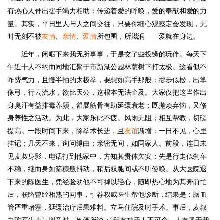
有热心人伸出援手竭力相助：传递着爱的呼唤，爱的奉献和爱的力
量。其实，平日里人与人之间交往，只要你细心观察定会发现，无
时无刻不被
友情
、
亲情
、
爱情
所包围，所滋润——爱就在身边。
近年，闲暇下来我无所事事，于是交了些投缘的玩伴。每天下
午近十人不约而同地汇聚于市新湖公园林荫树下打太极。这看似不
咋费气力，且慢半拍的太极拳，要想如高手那般：挪步似松，出掌
像弓，行云流水，欲比天公，这根本无法企及。大家仅把这当作出
身臭汗有益排毒养颜，舒展筋骨有助延缓衰老；既抛烦弃恼，又修
身养性之活动。为此，大家乐此不疲。风雨无阻；相互帮教，切磋
提高。一段时间下来，除拳术长进，且
友谊
渐增：一日不见，心里
挂记；几天不来，询问缘由；亲密无间，如同家人。前段，连日未
见麦叔身影，电话打到他家中，方知其贵体欠安：先是行走似刹车
不稳，继而身如筛糠般抖动，稍后双腿间或不听使唤。从大医院退
下来的陈医生，凭经验劝他不可掉以轻心，随即热心地为其奔前忙
后，联络曾经相熟的同事，引荐权威医生帮他诊断，结果是：脑血
管严重堵塞，延缓治疗后果难料。立马住院及时手术。事后，麦叔