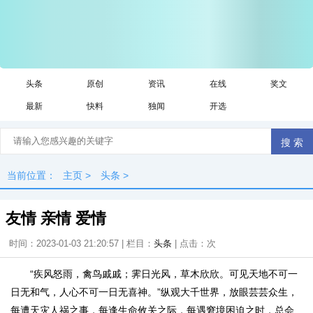
头条
原创
资讯
在线
奖文
最新
快料
独闻
开选
当前位置：
主页
>
头条
>
友情 亲情 爱情
时间：2023-01-03 21:20:57 | 栏目：
头条
| 点击：
次
“疾风怒雨，禽鸟戚戚；霁日光风，草木欣欣。可见天地不可一
日无和气，人心不可一日无喜神。”纵观大千世界，放眼芸芸众生，
每遭天灾人祸之事，每逢生命攸关之际，每遇窘境困迫之时，总会