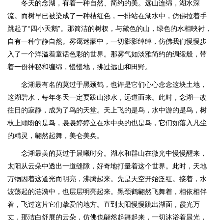
冬天的念湖，有着一种自然、简约的美。远山连绵，湖水深
流。而树早已被染成了一种桔红色，一排站在湖水中，仿佛拉着手
跳起了“四小天鹅”。那简洁的树杈，与黛色的山，绿色的水相映衬，
自有一种宁静自然。雾霭迷蒙中，一切影影绰绰，仿佛我们慢慢步
入了一个洋溢着童话色彩的世界。那雾气如淡雅简约的绸缎般，带
着一份神秘和缠绵，慢慢地，拂过远山和田野。
念湖最有名的莫过于黑颈鹤，也许是它们心心念念这块土地，
这湖碧水，每年冬天一定要跋山涉水，远道而来。此时，念湖一改
往日的寂静，成为了鸟的天堂。天上飞的是鸟，水中游的是鸟，树
枝上顾盼的是鸟，袅袅婷婷立在水中央的也是鸟，它们如落入凡尘
的精灵，翩然起舞，美仑美奂。
念湖最美的莫过于晨曦时分。湖水和群山在微光中慢慢醒来，
太阳从云朵中透出一道缝隙，好奇地打量着这个世界。此时，天地
万物因着这道光而明亮，沸腾起来。先是天空开始泛红。接着，水
波荡起的涟漪中，也层层明亮起来。黑颈鹤翩然飞舞着，相依相伴
着，飞过这片它们挚爱的地方。直到太阳慢慢跳出湖面，霞光万
丈，那洁白舒展的云朵，仿佛也翩然起舞起来，一切沐浴着晨光，