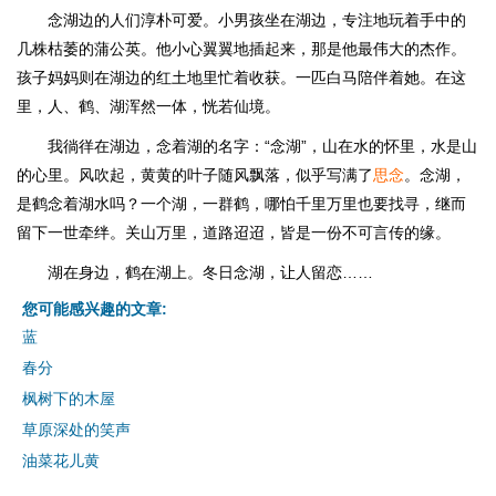
念湖边的人们淳朴可爱。小男孩坐在湖边，专注地玩着手中的
几株枯萎的蒲公英。他小心翼翼地插起来，那是他最伟大的杰作。
孩子妈妈则在湖边的红土地里忙着收获。一匹白马陪伴着她。在这
里，人、鹤、湖浑然一体，恍若仙境。
我徜徉在湖边，念着湖的名字：“念湖”，山在水的怀里，水是山
的心里。风吹起，黄黄的叶子随风飘落，似乎写满了
思念
。念湖，
是鹤念着湖水吗？一个湖，一群鹤，哪怕千里万里也要找寻，继而
留下一世牵绊。关山万里，道路迢迢，皆是一份不可言传的缘。
湖在身边，鹤在湖上。冬日念湖，让人留恋……
您可能感兴趣的文章:
蓝
春分
枫树下的木屋
草原深处的笑声
油菜花儿黄