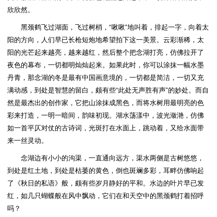
欣欣然。
黑颈鹤飞过湖面，飞过树梢，“啾啾”地叫着，排起一字，向着太
阳的方向，人们早已长枪短炮地希望拍下这一美景。云彩渐稀，太
阳的光芒起来越亮，越来越红，然后整个把念湖打亮，仿佛拉开了
夜色的幕布，一切都明灿灿起来。如果此时，你可以涂抹一幅水墨
丹青，那念湖的冬是最有中国画意境的，一切都是简洁，一切又充
满动感，到处是智慧的留白，颇有些“此处无声胜有声”的妙处。而自
然是最杰出的创作家，它把山涂抹成黑色，而将水树用最明亮的色
彩来打造，一明一暗间，韵味初现。湖水荡漾中，波光潋滟，仿佛
如一首平仄对仗的古诗词，光斑打在水面上，跳动着，又给水面带
来一丝灵动。
念湖边有小小的沟渠，一直通向远方，渠水两侧是古树悠悠，
到处是红土地，到处是枯萎的黄色，倒也斑斓多彩，耳畔仿佛响起
了《秋日的私语》般，颇有些岁月静好的平和。水边的叶片早已发
红，如几只蝴蝶般在风中飘动，它们在和天空中的黑颈鹤打着招呼
吗？