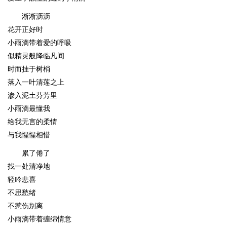
淅淅沥沥
花开正好时
小雨滴带着爱的呼吸
似精灵般降临凡间
时而挂于树梢
落入一叶清莲之上
渗入泥土芬芳里
小雨滴最懂我
给我无言的柔情
与我惺惺相惜
累了倦了
找一处清净地
轻吟悲喜
不思愁绪
不惹伤别离
小雨滴带着缠绵情意