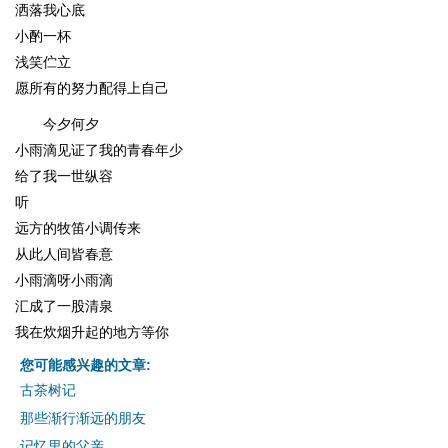
洒落我心底
小酌一杯
浅笑伫立
愿所有的努力配得上自己
今夕何夕
小雨滴见证了我的青春年少
给了我一世纵容
听
远方的牧笛小调传来
从此人间皆春意
小雨滴呀小雨滴
汇成了一股清泉
我在炊烟升起的地方等你
您可能感兴趣的文章:
古茶树记
那些渐行渐远的朋友
记忆里的父亲